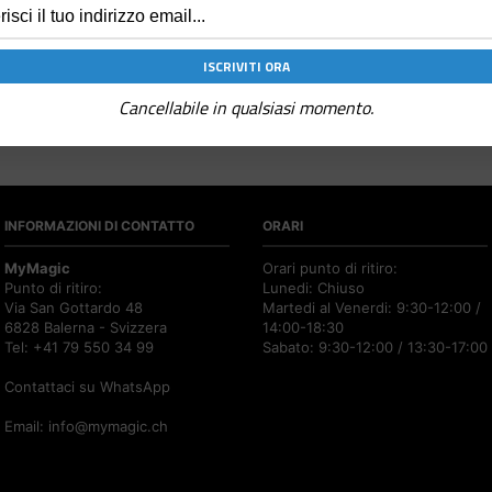
Cancellabile in qualsiasi momento.
INFORMAZIONI DI CONTATTO
ORARI
MyMagic
Orari punto di ritiro:
Punto di ritiro:
Lunedi: Chiuso
Via San Gottardo 48
Martedi al Venerdi: 9:30-12:00 /
6828 Balerna - Svizzera
14:00-18:30
Tel: +41 79 550 34 99
Sabato: 9:30-12:00 / 13:30-17:00
Contattaci su WhatsApp
Email:
info@mymagic.ch