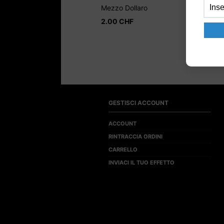
Mezzo Dollaro
2.00
CHF
GESTISCI ACCOUNT
ACCOUNT
RINTRACCIA ORDINI
CARRELLO
INVIACI IL TUO EFFETTO