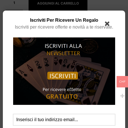
AGGIUNGI AL CARRELLO
Spedizione gratuita per ordini superiori a
69.00
CHF
Iscriviti Per Ricevere Un Regalo
Iscriviti per ricevere offerte e novità a te riservate.
CATEGORIA:
ROMPICAPI
MARCHIO:
MYMAGIC
CHF
DESCRIZIONE
L’idea:
L’idea di MyMagic è stata di costruire dei rompicapi economici ed Eco-
friendly, con una novità che lo rende speciale e diverso dai rompicapi già
in commercio.