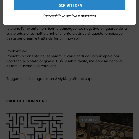
Il materiale:
Cancellabile in qualsiasi momento.
I materiali utilizzati per costruirlo sono ecologici e eco sostenibili, in modo
tale che l’ambiente non risenta conseguenze negative a riguardo della
sua produzione. Inoltre anche la fonte elettrica di questo rompicapo
usata per crearli è tratta da fonti rinnovabili.
L’obbiettivo:
L’obiettivo consiste nel separare le varie parti del rompicapo e poi
riportarle allo stato originale. Può sembra facile, ma appena pensi di
esserci riuscito ti accorgi che ….
Taggateci su instagram con #MyMagicRompicapo
PRODOTTI CORRELATI
ESAURITO