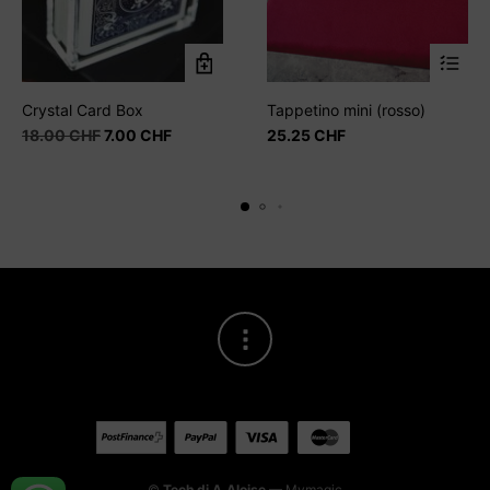
Crystal Card Box
Tappetino mini (rosso)
Il
Il
18.00
CHF
7.00
CHF
25.25
CHF
prezzo
prezzo
originale
attuale
era:
è:
18.00 CHF.
7.00 CHF.
©
Tech di A.Aloise
— Mymagic