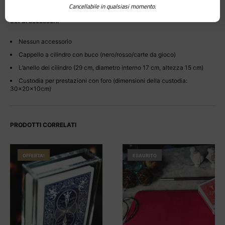
Applicazioni multiple
Cancellabile in qualsiasi momento.
Set di accessori:
Nessun accessorio
Cappello a cilindro con buco (nero/rosso/carte da gioco)
L’anello del cilindro (29 cm, diametro interno 17 cm, altezza 15 cm)
Custodia per prestazioni con foro (dimensioni della custodia:
30x20x10cm)
PRODOTTI CORRELATI
OFFERTA!
ESAURITO