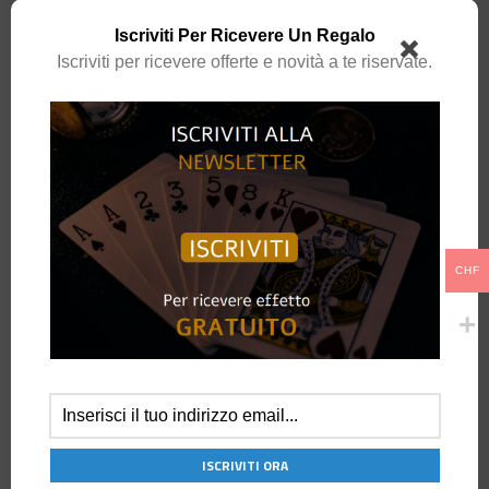
Iscriviti Per Ricevere Un Regalo
Iscriviti per ricevere offerte e novità a te riservate.
CATEGORIA:
ATTREZZATURA
DESCRIZIONE
Un Bastone da Tavolo
modernizzato , con nuovissimi design di Junjie Li.
CHF
Con un semplice movimento del bastone, è possibile estendere la gamba
e trasformarlo facilmente in un tavolo. Un tavolo perfetto per artisti da
salotto, da palcoscenico e per la manipolazione.
Il bastone può essere smontato in due sezioni, per un facile trasporto.
Elegante
Pratico
Facile da trasportare