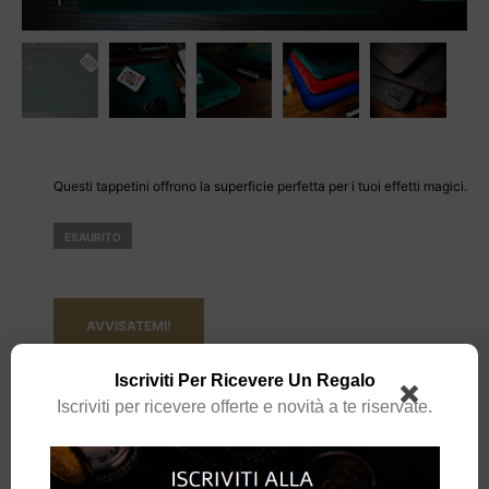
Questi tappetini offrono la superficie perfetta per i tuoi effetti magici.
ESAURITO
AVVISATEMI!
Iscriviti Per Ricevere Un Regalo
Iscriviti per ricevere offerte e novità a te riservate.
CATEGORIA:
ATTREZZATURA
MARCHIO:
TCC