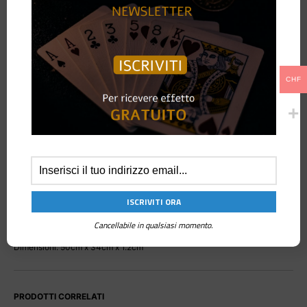
DESCRIZIONE
CHF
Questi tappetini offrono la superficie perfetta per i tuoi effetti magici.
Seleziona materiale speciale per bambini in flanella.
Il tessuto è perfettamente dotato di spugna ad alta densità, con
eccellente resistenza. Suola in cuoio nero a grana litchi selezionata per
antiscivolo e resistenza all’usura.
Il tessuto e il materiale di base sono supportati da assi di legno duro con
durezza moderata e maggiore integrità.
Cancellabile in qualsiasi momento.
Dimensioni: 50cm x 34cm x 1.2cm
PRODOTTI CORRELATI