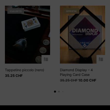
ESAURITO
OFFERTA!
Tappetino piccolo (nero)
Diamond Display – 4
Playing Card Case
35.25
CHF
Il
Il
35.25
CHF
10.00
CHF
prezzo
prezzo
originale
attuale
era:
è:
35.25 CHF.
10.00 C