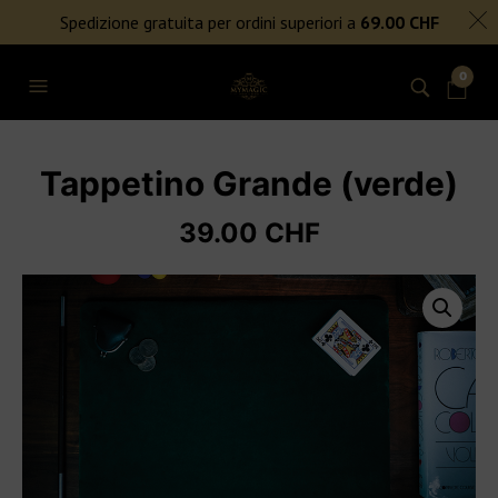
SPEDIZIONE GRATUITA PER ORDINI SUPERIORI A 69€
Spedizione gratuita per ordini superiori a
69.00
CHF
NIENTE DAZI DOGANALI
0
Tappetino Grande (verde)
39.00
CHF