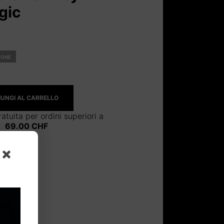
gic
IONE
UNGI AL CARRELLO
atuita per ordini superiori a
69.00
CHF
 SCENA