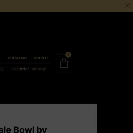
0
À
CHI SIAMO
SCONTI
AQ
Condizioni generali
ale Bowl by