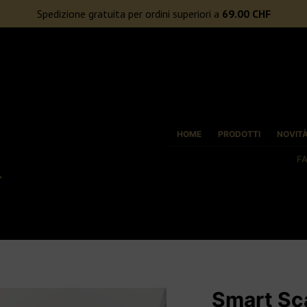
ORI A 69€
Spedizione gratuita per ordini superiori a
69.00
CHF
HOME
PRODOTTI
NOVIT
F
Smart Sc