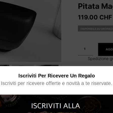
Pitata Ma
119.00
CHF
DISPONIBILE SU ORDINAZ
AGGI
Spedizione gr
Iscriviti Per Ricevere Un Regalo
Iscriviti per ricevere offerte e novità a te riservate.
CATEGORIA:
MAGIA DA
MARCHIO:
PITATA