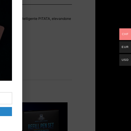
tua bilancia intelligente PITATA, elevandone
CHF
no.
EUR
te PITATA.
re.
USD