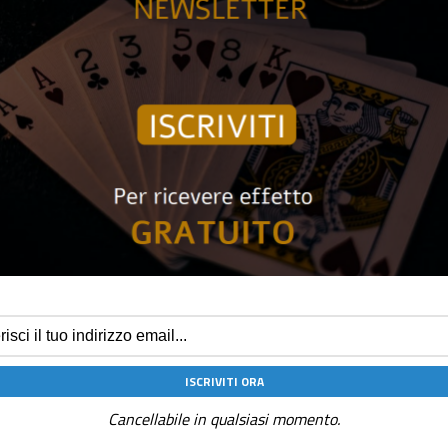
La
ciotola PITATA
è progettata per integrarsi perfettamente con la 
sia la funzionalità che l’estetica.
ABS di alta qualità con stampa 3D di precisione.
Presenta una lavorazione squisita, accuratamente dipinta a ma
Costruita per integrarsi perfettamente con la bilancia intelligen
È possibile visualizzare sia la parte anteriore che quella posterio
Dimensioni: altezza – 6,6 cm, larghezza della bocca – 17,2 cm.
ESAURITO
Cancellabile in qualsiasi momento.