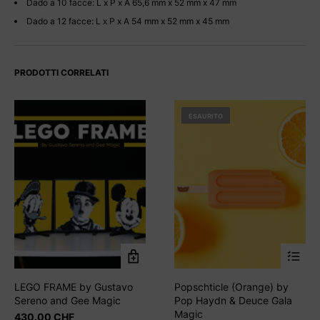
Dado a 10 facce: L x P x A 65,6 mm x 52 mm x 47 mm
Dado a 12 facce: L x P x A 54 mm x 52 mm x 45 mm
PRODOTTI CORRELATI
ESAURITO
LEGO FRAME by Gustavo
Popschticle (Orange) by
Sereno and Gee Magic
Pop Haydn & Deuce Gala
Magic
430.00
CHF