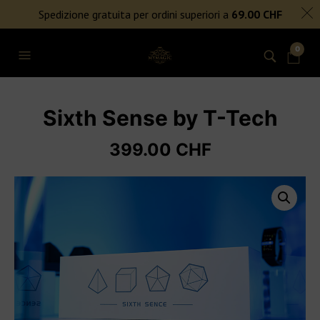
SPEDIZIONE GRATUITA PER ORDINI SUPERIORI A 69€
Spedizione gratuita per ordini superiori a
69.00
CHF
NIENTE DAZI DOGANALI
0
Sixth Sense by T-Tech
399.00
CHF