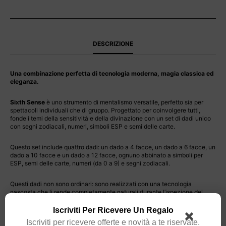
DESCRIZIONE
Una combinazione perfetta di tecnologia moderna, magia classica ed
eleganza.
Sixth Sense
è uno strumento di mentalismo versatile, perfetto sia per
spettacoli individuali che di gruppo. Progettato per coinvolgere tutti,
fonde i temi della sensitività e della divinazione con un set di dadi unico
con segni zodiacali, numeri, simboli ESP e semi delle carte.
Questo set include quattro dadi: un dado a 4 facce, un dado a 6 facce, un
dado a 10 facce e un dado a 12 facce, ognuno abbinato a simboli per
ESP, semi delle carte, numeri (da 0 a 9) e segni zodiacali.
Questi dadi non sono ordinari: sono realizzati con una tecnologia
nascosta che li rende completamente naturali durante l’ispezione del
pubblico.
Iscriviti Per Ricevere Un Regalo
Per migliorare l’atmosfera, offriamo anche accessori coordinati in vendita:
Iscriviti per ricevere offerte e novità a te riservate.