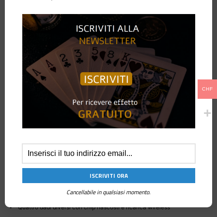
carte segnate e una tovaglia di velluto con stampa dorata, perfetti per
creare un’autentica esperienza di sensitività e cartomanzia fin dall’inizio.
Guarda il video del test di Sixth Sense
. I dadi sono dotati di un chip elettronico nascosto e sono accuratamente
pesati per risultare ordinari al tatto, anche quando esaminati dal pubblico.
Il sistema utilizza un braccialetto in stile fitness tracker come display
indossabile, offrendo feedback sia visivo che vibrazionale.
CHF
L’interfaccia può passare da un layout verticale a uno orizzontale e la
distanza tra i dadi e il braccialetto si estende fino a 10 metri, con un
tempo di risposta rapido di 0,5 secondi. Il feedback tramite vibrazione
viene fornito entro 2 secondi dalla stabilizzazione dei dadi, con
vibrazioni sia brevi che lunghe per effetti diversi.
È inclusa una scatola in noce nero per la conservazione e il trasporto,
che funge anche da espositore durante le esibizioni. Il set include anche
una base di ricarica wireless in legno massello, che aggiunge un tocco di
perfetta fusione tra tecnologia moderna e magica eleganza.
Caratteristiche:
Cancellabile in qualsiasi momento.
Quattro dadi diversi con chip nascosti e ricarica wireless