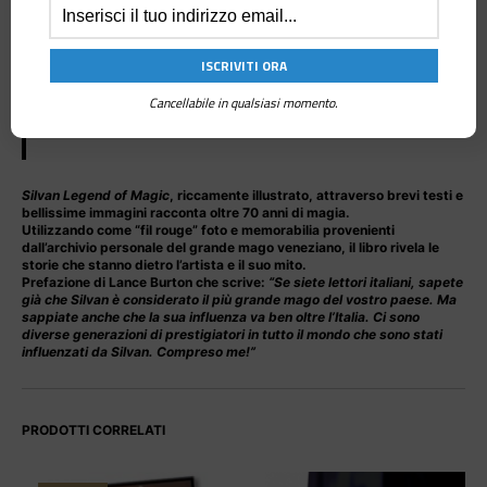
Il più bel libro dedicato alla prestigiazione mai pubblicato in
Italia!
Grande formato, tutto a colori, 256 pagine su preziosa carta
patinata, bilingue (italiano/inglese) e… in edizione limitata:
solo
350 copie numerate
per tutto il mondo.
Cancellabile in qualsiasi momento.
Non aspettare che sia esaurito, ACQUISTALO subito!
Silvan Legend of Magic
, riccamente illustrato, attraverso brevi testi e
bellissime immagini racconta oltre 70 anni di magia.
Utilizzando come “fil rouge” foto e memorabilia provenienti
dall’archivio personale del grande mago veneziano, il libro rivela le
storie che stanno dietro l’artista e il suo mito.
Prefazione di Lance Burton che scrive:
“Se siete lettori italiani, sapete
già che Silvan è considerato il più grande mago del vostro paese. Ma
sappiate anche che la sua influenza va ben oltre l’Italia. Ci sono
diverse generazioni di prestigiatori in tutto il mondo che sono stati
influenzati da Silvan. Compreso me!”
PRODOTTI CORRELATI