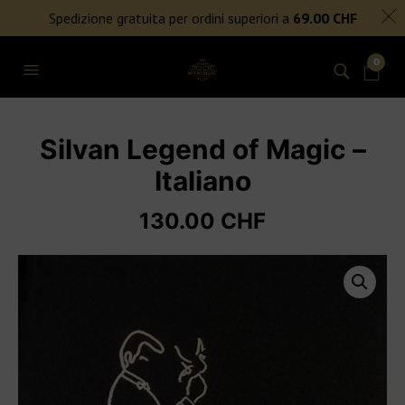
SPEDIZIONE GRATUITA PER ORDINI SUPERIORI A 69€
Spedizione gratuita per ordini superiori a
69.00
CHF
NIENTE DAZI DOGANALI
0
Silvan Legend of Magic –
Italiano
130.00
CHF