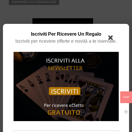
DISPONIBILE SU ORDINAZIONE
AGGIUNGI AL CARRELLO
Iscriviti Per Ricevere Un Regalo
Spedizione gratuita per ordini superiori a
69.00
CHF
Iscriviti per ricevere offerte e novità a te riservate.
CATEGORIA:
LIBRI E DVD
CHF
DESCRIZIONE
●
Edizione limitata ●