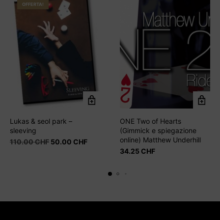
OFFERTA!
Lukas & seol park –
ONE Two of Hearts
sleeving
(Gimmick e spiegazione
online) Matthew Underhill
Il
Il
110.00
CHF
50.00
CHF
prezzo
prezzo
34.25
CHF
originale
attuale
era:
è:
110.00 CHF.
50.00 CHF.