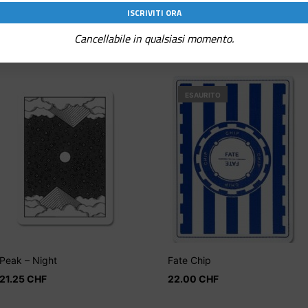
Cancellabile in qualsiasi momento.
ESAURITO
Peak – Night
Fate Chip
21.25
CHF
22.00
CHF