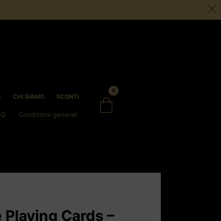
0
À
CHI SIAMO
SCONTI
AQ
Condizioni generali
 Playing Cards –