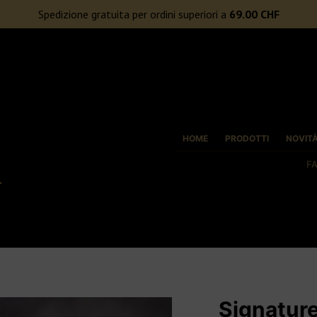
ORI A 69€
Spedizione gratuita per ordini superiori a
69.00
CHF
HOME
PRODOTTI
NOVIT
F
Signature