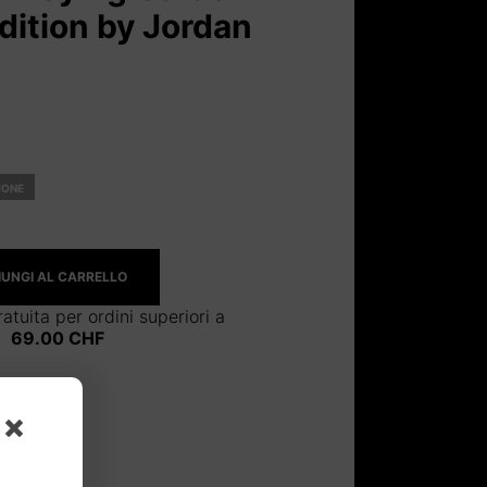
ition by Jordan
rezzo
ttuale
IONE
:
4.00 CHF.
UNGI AL CARRELLO
atuita per ordini superiori a
69.00
CHF