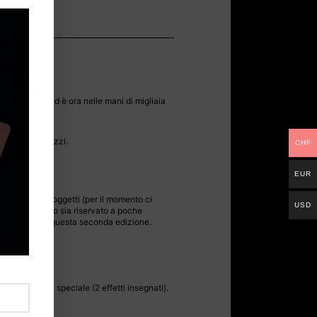
 CARTE
siamo tornati!
tto il mondo ed è ora nelle mani di migliaia
OLO a 1000 mazzi.
CHF
a…
EUR
no gli stessi oggetti (per il momento ci
USD
iamo che questo sia riservato a poche
lla quantità di questa seconda edizione.
) e una carta speciale (2 effetti insegnati).