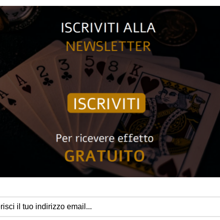
CATEGORIA:
MAZZI DI
Un anno e mezzo dopo l’inizio della nostra
Signature Collection
– 
La prima edizione di il nostro mazzo Signature è stato venduto in tu
di maghi e cardisti (e ne siamo molto felici!).
La carta da gioco Signature – LA SECONDA edizione è limitata S
Saremo onesti con te: 1000 mazzi sono una quantità molto piccol
Lo spirito del marchio Signature è semplice: avere amici che utilizza
concentriamo solo sulle carte da gioco) in tutto il mondo. Ma vogl
persone, non a migliaia e migliaia. Questo è il motivo principale de
Stampato dall’USPCC
Limitato SOLO a 1000 mazzi.
Viene fornito con 2 jolly, una carta gaff (doppio supporto speciale
Design e concetto di Jordan Victoria