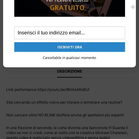
CATEGORIA:
CLOSE-UP
Cancellabile in qualsiasi momento.
DESCRIZIONE
Link performance https://youtu.be/I8HAxARsBUI
Stai cercando un effetto visivo per iniziare o terminare una routine?
Non cercare oltre! NO BLINK blufferà anche gli spettatori più esperti!
In una frazione di secondo, la carta diventa una banconota !!! Guarda il
video se non ci credi, come al solito con la creativa Mickael Chatelain,
questo video è realizzato senza videoediting e senza taglio!