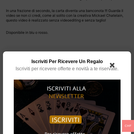
In una frazione di secondo, la carta diventa una banconota !!! Guarda il
video se non ci credi, come al solito con la creativa Mickael Chatelain,
questo video è realizzato senza videoediting e senza taglio!
Disponibile in blu o rosso.
https://youtu.be/I8HAxARsBUI
Iscriviti Per Ricevere Un Regalo
Iscriviti per ricevere offerte e novità a te riservate.
DISPONIBILE
AGGIUNGI AL CARRELLO
CHF
Spedizione gratuita per ordini superiori a
69.00
CHF