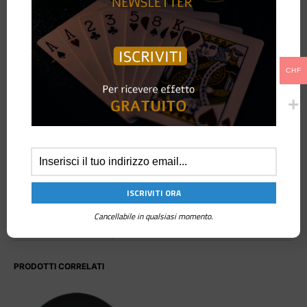
CHF
CATEGORIA:
PALLONCINI
TAG:
SEMPERTEX
MARCHIO:
SEMPERTEX
DESCRIZIONE
Cancellabile in qualsiasi momento.
Perfetto per feste ed eventi tematici, ambienti indoor e outdoor, mantiene
la forma e il colore anche per molte ore.
PRODOTTI CORRELATI