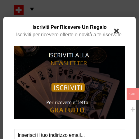
Iscriviti Per Ricevere Un Regalo
CATEGORIA:
OGGETTI IMPOSSIBILI
Iscriviti per ricevere offerte e novità a te riservate.
DESCRIZIONE
Trasforma ogni angolo della tua casa in un’opera d’arte con questa
straordinaria lampada “Rubinetto Fluttuante”. Con il suo design unico e
sorprendente, sembra che un flusso d’acqua si riversi magicamente dal
CHF
rubinetto, creando un effetto visivo spettacolare e un’atmosfera
accogliente.
Caratteristiche principali:
Design innovativo:
Illusione ottica che incanta e stupisce chiunque la
guardi.
Luce fredda e avvolgente:
Perfetta per creare un ambiente rilassante