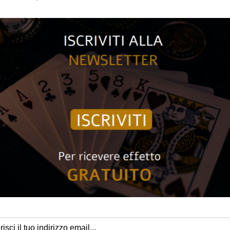
Sei degno del Trono di Spade? Carte da gioco premium ispirate alla
The Seven Kingdoms
Un viaggio attraverso Westeros
Quando giochi a
Game of Thrones
, vinci o muori. Con una sontuosa
ghiaccio e lamina di ferro, insieme a una goffratura testurizzata d
una canzone di ghiaccio e fuoco.
L’inverno sta arrivando
Forgia il tuo percorso attraverso Westeros con Jon Snow, Daenerys
Jamie Lannister, il Re della Notte e tutti i tuoi personaggi preferiti! Ri
mentre combatti per il Trono di Spade alla prossima serata di gioco.
Il Re del Nord!
La guerra non è finita
Il Re della Notte e gli Estranei stanno arrivando, ed è l’ultima resi
della Grande Guerra: sei pronto a combattere valorosamente e conq
Game of Thrones
, questo mazzo è un must per assisterti in battagl