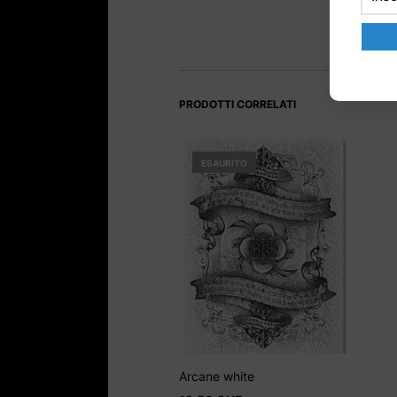
PRODOTTI CORRELATI
ESAURITO
Arcane white