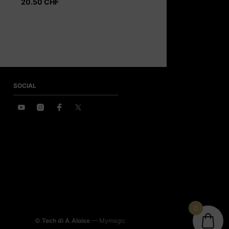
20.50
CHF
SOCIAL
0
©
Tech di A.Aloise
— Mymagic