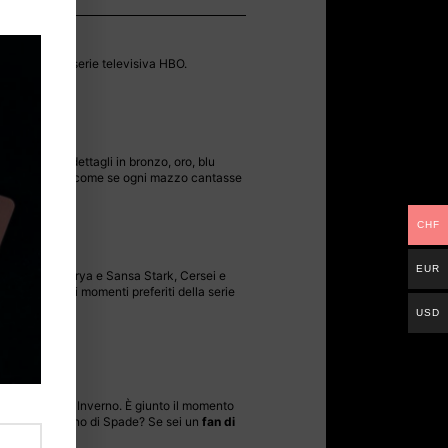
 leggendaria serie televisiva HBO.
 miscela di dettagli in bronzo, oro, blu
i alta qualità, è come se ogni mazzo cantasse
CHF
EUR
 Targaryen, Arya e Sansa Stark, Cersei e
vivi tutti i tuoi momenti preferiti della serie
USD
stenza a Grande Inverno. È giunto il momento
uistare il Trono di Spade? Se sei un
fan di
ia.