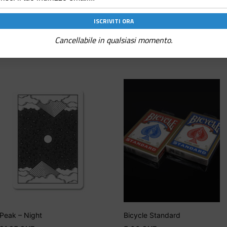
Game of Thrones
e tutti i personaggi e gli elementi correlati © & 
Cancellabile in qualsiasi momento.
Peak – Night
Bicycle Standard