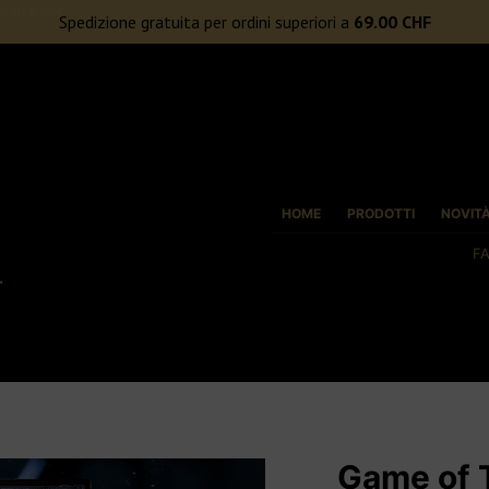
ORI A 69€
HOME
PRODOTTI
NOVIT
F
Game of 