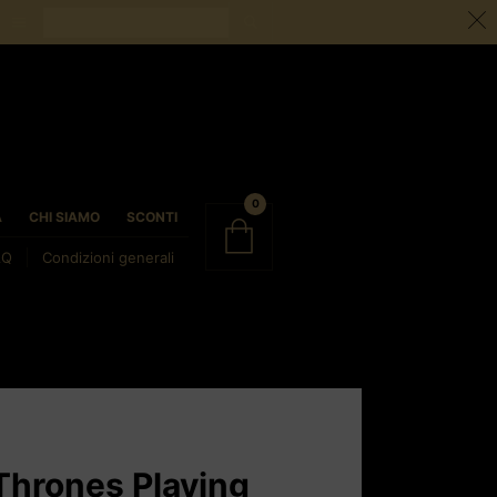
0
À
CHI SIAMO
SCONTI
AQ
Condizioni generali
Thrones Playing