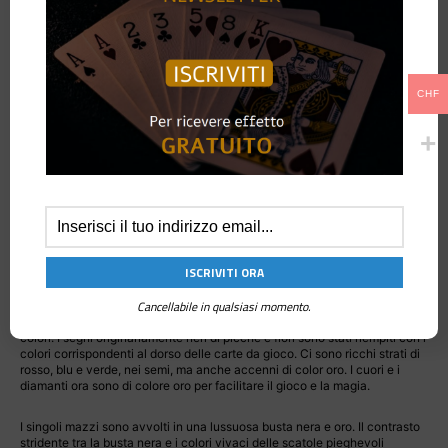
Non è solo un miscuglio di colori. L’equilibrio del colore e del contorno
dell’arte fluida fa sì che le immagini emanino una magnificenza ipnotica
che colpisce direttamente l’anima. L’effetto sfumato prodotto quando il
colore scorre aggiunge anche una distinta stratificazione al design del
dorso della carta da gioco.
CHF
Abbiamo apportato alcuni nuovi e sostanziali aggiornamenti al design,
che ora è disponibile in tre colori, rosso, blu e verde.
Il design è incentrato su tre colori fluenti. L’astuccio è squisito e ricco di
dettagli. Il motivo testurizzato e la laminazione a caldo fanno sì che
l’astuccio si senta integrato con il motivo. Il design dell’astuccio è
ulteriormente impreziosito da accenni di lussuosa lamina d’oro. Ogni
disegno è diverso e ha più strati di colore.
La lamina colorata viene aggiunta anche all’interno dell’astuccio.
Cancellabile in qualsiasi momento.
Le facce delle carte da gioco sono state modificate rispetto ai classici
colori. I segni originariamente neri di picche e fiori sono stati riempiti con i
colori corrispondenti al dorso delle carte da gioco. Ci sono ricchi strati di
rosso, blu e verde, nei semi, ma anche accenni di color oro. I cuori e i
diamanti ora sono di colore oro per facilitare il gioco e la magia.
I singoli mazzi sono avvolti in una lussuosa busta nera e oro. Il contrasto
stridente tra la busta nera e i colori vivaci delle scatole pieghevoli