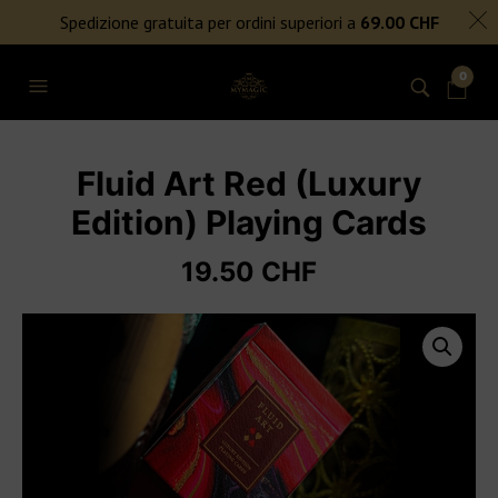
SPEDIZIONE GRATUITA PER ORDINI SUPERIORI A 69€
Spedizione gratuita per ordini superiori a
69.00
CHF
NIENTE DAZI DOGANALI
0
Fluid Art Red (Luxury
Edition) Playing Cards
19.50
CHF