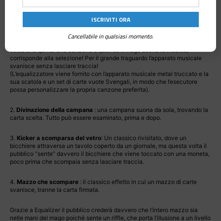
professionalmente in studio, progettati specificamente per ciascun
effetto:
1.
Carillon
: il mago mostra un meccanismo musicale a manovella in
Cancellabile in qualsiasi momento.
metallo e lo posiziona all’interno della sua scatola. Lo spettatore
seleziona quindi una canzone e quando il mago suona la musica,
corrisponde alla selezione! Per il grande traguardo l’apparato musicale
svanisce senza lasciare traccia!
(L’equalizzatore viene fornito con l’apparato musicale metal truccato e la
sua scatola e un set di carte vuote Svengali, in modo che l’esecutore
possa personalizzare la propria canzone preferita).
2.
Divinazione della campana
: una campana suona da sola, trovando la
carta scelta. Tutto può essere esaminato, prima e dopo.
3.
Kicker a scomparsa del vetro
: Un classico rivisitato, dove un
bicchiere attraversa un tavolo coperto da un giornale, ma questa volta il
pubblico “sente” davvero il bicchiere che viene toccato con una moneta,
poco prima che scompaia senza lasciare traccia.
4.
Mazzo che scompare
: il classico effetto in cui un mazzo di carte
svanisce, tranne la carta firmata.
Grazie a Equalizer il pubblico crederà davvero che l’intero mazzo sia
nelle mani del mago poiché sente un riffle, che porta l’illusione a un livello