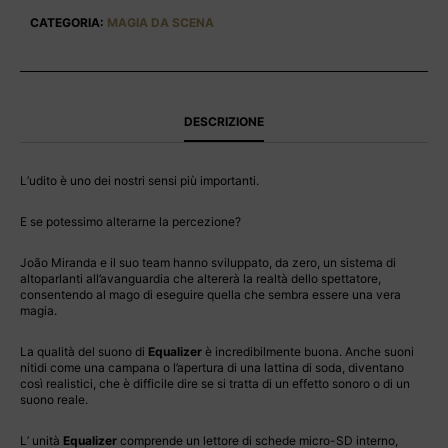
CATEGORIA:
MAGIA DA SCENA
DESCRIZIONE
L’udito è uno dei nostri sensi più importanti.
E se potessimo alterarne la percezione?
João Miranda e il suo team hanno sviluppato, da zero, un sistema di
altoparlanti all’avanguardia che altererà la realtà dello spettatore,
consentendo al mago di eseguire quella che sembra essere una vera
magia.
La qualità del suono di
Equalizer
è incredibilmente buona. Anche suoni
nitidi come una campana o l’apertura di una lattina di soda, diventano
così realistici, che è difficile dire se si tratta di un effetto sonoro o di un
suono reale.
L’ unità
Equalizer
comprende un lettore di schede micro-SD interno,