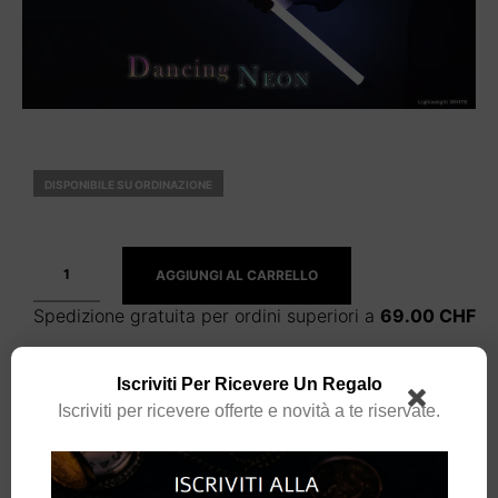
DISPONIBILE SU ORDINAZIONE
AGGIUNGI AL CARRELLO
Spedizione gratuita per ordini superiori a
69.00
CHF
Iscriviti Per Ricevere Un Regalo
Iscriviti per ricevere offerte e novità a te riservate.
CATEGORIE:
ATTREZZATURA
,
STREET MAGIC