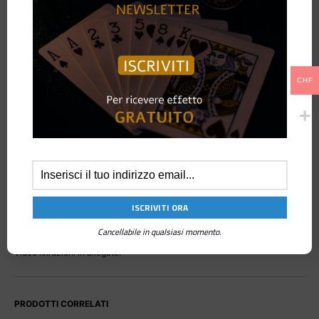
DESCRIZIONE
CHF
Presentiamo un neon ultraleggero e maneggevole. Inizia presentando un
neon bianco che inizia a levitare tra le tue mani. Al tuo cenno il neon si
accende e inizia a danzare intorno a te e sotto il pieno controllo delle tue
mani. Eseguirai evoluzioni incredibili e inspiegabili per il pubblico.
Funziona con una sola batteria da 12 volt (A23) e da accesa è molto
luminosa.
Realizzato con materiali speciali, pesa solo pochi grammi ed ha una
lunghezza di 70 centimetri, il diametro è di circa 2,30 cm.
Batteria non inclusa.
Cancellabile in qualsiasi momento.
Video istruzioni in allegato.
PRODOTTI CORRELATI