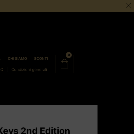
0
À
CHI SIAMO
SCONTI
AQ
Condizioni generali
Keys 2nd Edition