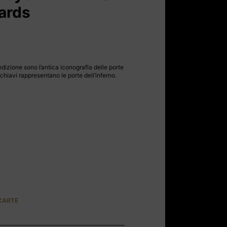
ards
ezzo
tuale
dizione sono l’antica iconografia delle porte
e chiavi rappresentano le porte dell’inferno.
90 CHF.
 CARTE