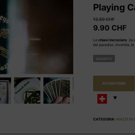
Playing C
13.50
CHF
Il
Il
9.90
CHF
prezzo
pr
originale
Le
chiavi incrociate
at
2a e
del paradiso. Invertite, l
era:
è:
13.50 CHF.
9.
ESAURITO
AVVISATEMI!
CATEGORIA:
MAZZI DI