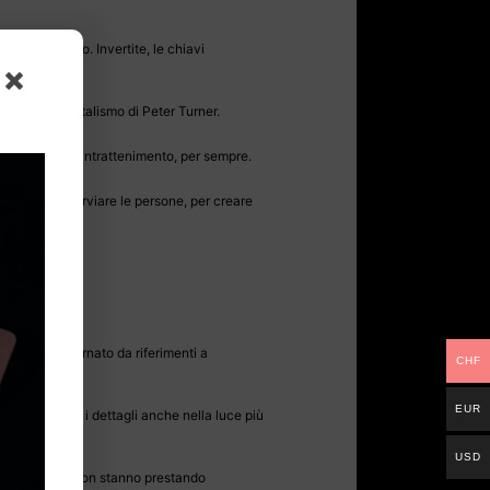
e del paradiso. Invertite, le chiavi
avoro sul mentalismo di Peter Turner.
nazione, per l’intrattenimento, per sempre.
 usati per fuorviare le persone, per creare
oluto.
egnato è adornato da riferimenti a
CHF
EUR
er far brillare i dettagli anche nella luce più
USD
rae coloro che non stanno prestando