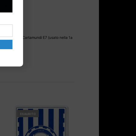
nvece che su Cartamundi E7 (usato nella 1a
ESAURITO