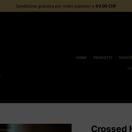
ORI A 69€
Spedizione gratuita per ordini superiori a
69.00
CHF
HOME
PRODOTTI
NOVIT
F
Crossed 