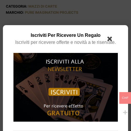
CATEGORIA:
MAZZI DI CARTE
MARCHIO:
PURE IMAGINATION PROJECTS
Iscriviti Per Ricevere Un Regalo
DESCRIZIONE
Iscriviti per ricevere offerte e novità a te riservate.
Cherry Casino Fremonts (Desert Inn Purple) Playing Cards
è l’ultima
puntata della sempre popolare linea di carte da gioco Cherry Casino.
L’ edizione
Desert Inn Purple Cherries
presenta l’iconico design del
dorso ciliegia che gli appassionati di carte da gioco hanno imparato ad
amare, completo di una nuova sorprendente colorazione: il tenue viola
metallizzato.
CHF
Con l’ispirazione proveniente dagli anni ’50 con tutto il glamour e lo
sfarzo del Painted Desert Showroom, oltre alla finitura e alla
maneggevolezza dei mazzi vintage. Unisciti a presidenti del calibro di
Frank Sinatra e Howard Hughes in omaggio all’acclamato Desert Inn
Casino.