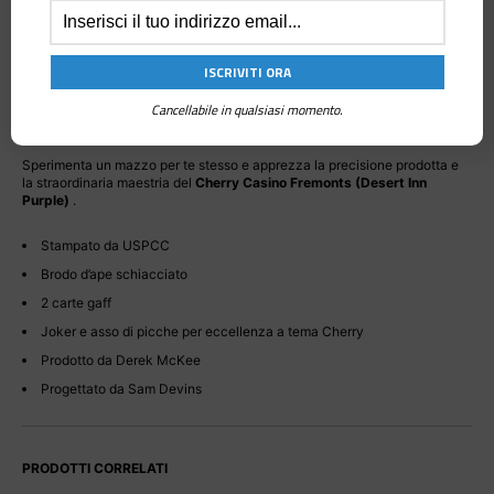
Stampate dalla United States Playing Card Company su cartoncino Bee
schiacciato, le
Desert Inn Purple Cherries
sono un vero sogno da gestire
sia da prestigiatori che da cardist.
Sottili ma scattanti, le ciliegie mantengono una qualità eccezionale per
tutta la durata del loro utilizzo e quindi durano molto più a lungo dei
Cancellabile in qualsiasi momento.
mazzi tradizionali.
Sperimenta un mazzo per te stesso e apprezza la precisione prodotta e
la straordinaria maestria del
Cherry Casino Fremonts (Desert Inn
Purple)
.
Stampato da USPCC
Brodo d’ape schiacciato
2 carte gaff
Joker e asso di picche per eccellenza a tema Cherry
Prodotto da Derek McKee
Progettato da Sam Devins
PRODOTTI CORRELATI