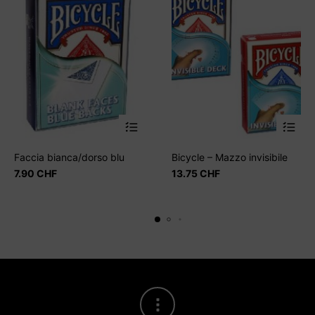
Questo
prodotto
Faccia bianca/dorso blu
Bicycle – Mazzo invisibile
ha
7.90
CHF
13.75
CHF
più
varianti.
Le
opzioni
possono
essere
scelte
nella
pagina
del
prodotto