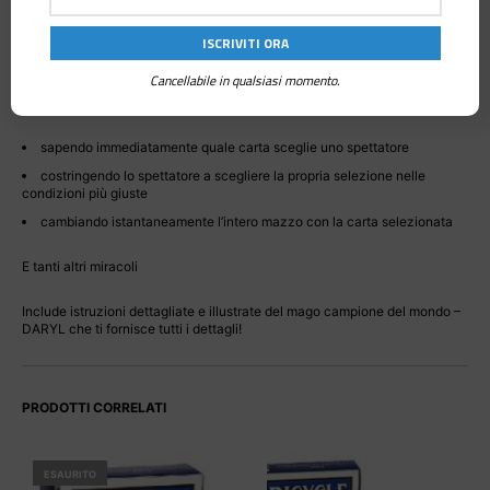
Non è richiesto alcun gioco di prestigio!
Un fantastico mazzo di carte Bicycle che ti permette di fare qualsiasi
cosa facile da fare! fai miracoli possibili con il
mazzo Svengali
, tuttavia ti
Cancellabile in qualsiasi momento.
consente anche di smazzare il mazzo di carte per mostrare che tutte le
carte sono diverse.< a i=5>EffettoImmagina:
sapendo immediatamente quale carta sceglie uno spettatore
costringendo lo spettatore a scegliere la propria selezione nelle
condizioni più giuste
cambiando istantaneamente l’intero mazzo con la carta selezionata
E tanti altri miracoli
Include istruzioni dettagliate e illustrate del mago campione del mondo –
DARYL che ti fornisce tutti i dettagli!
PRODOTTI CORRELATI
ESAURITO