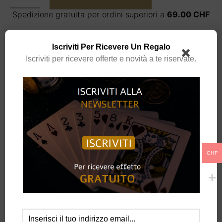
Spedizione gratuita per ordini superiori a
69.00
CHF
Iscriviti Per Ricevere Un Regalo
Iscriviti per ricevere offerte e novità a te riservate.
COD:
N/A
CATEGORIE:
CARTE SPECIALI
,
CLOSE-UP
MARCHIO:
BICYCLE
CHF
DESCRIZIONE
INFORMAZIONI AGGIUNTIVE
Facile da fare!