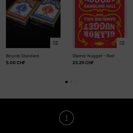
Questo
prodotto
Bicycle Standard
Glamor Nugget – Red
ha
5.00
CHF
23.25
CHF
più
varianti.
Le
opzioni
possono
essere
scelte
nella
pagina
del
prodotto