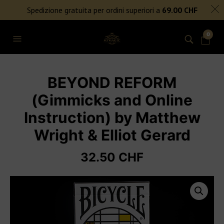
SPEDIZIONE GRATUITA PER ORDINI SUPERIORI A 69€
Spedizione gratuita per ordini superiori a
69.00
CHF
NIENTE DAZI DOGANALI
0
BEYOND REFORM
(Gimmicks and Online
Instruction) by Matthew
Wright & Elliot Gerard
32.50
CHF