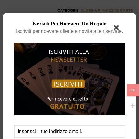
CATEGORIE:
CLOSE-UP
,
MAZZI DI CARTE
Iscriviti Per Ricevere Un Regalo
Iscriviti per ricevere offerte e novità a te riservate.
DESCRIZIONE
Beyond Reform
è una carta super visiva, super facile da fare, strappata e
restaurata, diversa da qualsiasi altra cosa prima.
Un incredibile restauro di carte mis-made firmato da 4 persone diverse e
restaurato in modo unico e indimenticabile.
CHF
Senza palming e niente nascosto nella mano, qualsiasi carta di corte
viene nettamente e apertamente strappata in quattro quarti. Lo
spettatore mescola e ruota i pezzi per mescolarli.
Due dei pezzi sono ora firmati sul viso e due pezzi sono firmati sul
retro. La carta è ora restaurata mostrando… su un solo lato… due pezzi
rovesciati e due volti… con tutti e quattro i pezzi con le firme sopra.