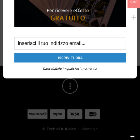
CHF
Dani Daortiz Cartomagia
Thought & found by dani
Semiautomatica
daortiz
32.50
CHF
30.00
CHF
Cancellabile in qualsiasi momento.
©
Tech di A.Aloise
— Mymagic