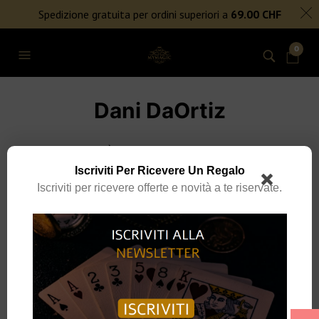
SPEDIZIONE GRATUITA PER ORDINI SUPERIORI A 69€
Spedizione gratuita per ordini superiori a
69.00
CHF
NIENTE DAZI DOGANALI
0
Dani DaOrtiz
Iscriviti Per Ricevere Un Regalo
Iscriviti per ricevere offerte e novità a te riservate.